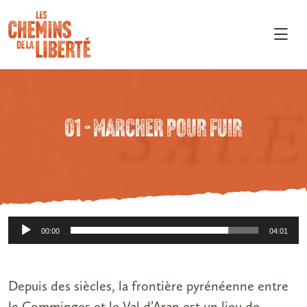
01 – MARCHER POUR FUIR
Lecteur
00:00
04:01
audio
Depuis des siècles, la frontière pyrénéenne entre
le Comminges et le Val d’Aran est un lieu de