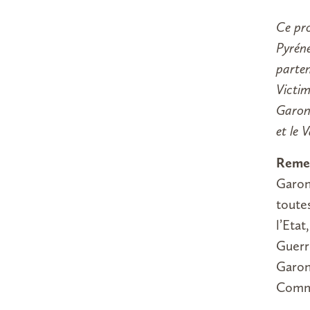
Ce pr
Pyréné
parten
Victim
Garonn
et le 
Reme
Garon
toute
l’Eta
Guerr
Garon
Commi