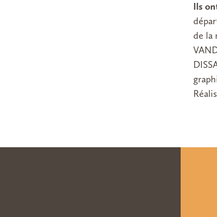
Ils o
dépar
de la
VANDE
DISS
graph
Réali