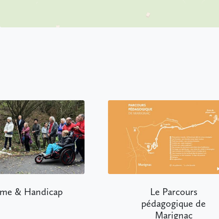
icap
Le Parcours
pédagogique de
Marignac