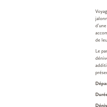
Voyag
jalon
d’une
accom
de leu
Le pa
déniv
addit
prése
Dépar
Durée
Déniv