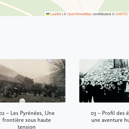
Leaflet
|
©
OpenStreetMap
contributors ©
CARTO
rénées, Une
03 – Profil des évadés :
sous haute
une aventure humaine
ion