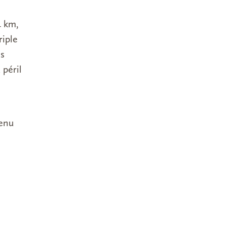
4 km,
riple
ns
 péril
tenu