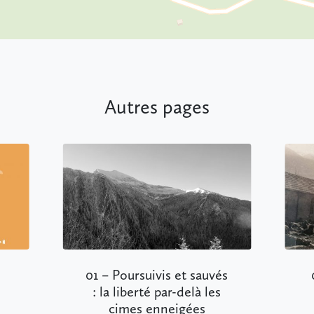
Autres pages
01 – Poursuivis et sauvés
02 – Les Py
: la liberté par-delà les
frontière 
cimes enneigées
tens