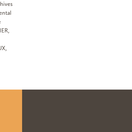
hives
ental
e
IER,
UX,