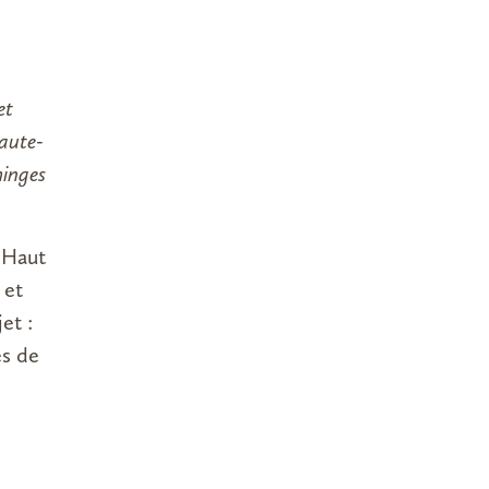
et
Haute-
minges
 Haut
 et
et :
es de